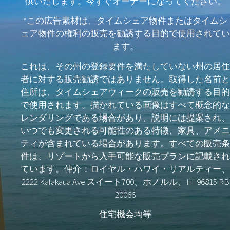
供いたします。今すぐオーナーになってください。
*この広告素材は、タイムシェア物件またはタイムシ
ェア物件の権利の販売を勧誘する目的で使用されてい
ます。
これは、その州の登録要件を満たしていない州の居住
者に対する販売勧誘ではありません。取得した名前と
住所は、タイムシェアウィークの販売を勧誘する目的
で使用されます。描かれている画像はすべて概念的な
レンダリングである場合があり、説明には提案され、
いつでも変更される可能性のある特徴、家具、アメニ
ティが含まれている場合があります。すべての販売条
件は、リゾートから入手可能な販売プランに記載され
ています。仲介：ロイヤル・ハワイ・リアルティー、
2222 Kalakaua Ave.スイート700、ホノルル、HI 96815 RB
20066
住宅機会均等